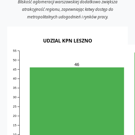
Bliskość aglomeracji warszawskiej dodatkowo zwiększa
atrakcyjność regionu, zapewniając łatwy dostęp do
metropolitalnych udogodnień i rynków pracy.
UDZIAL KPN LESZNO
55
50
46
45
40
35
30
25
20
15
10