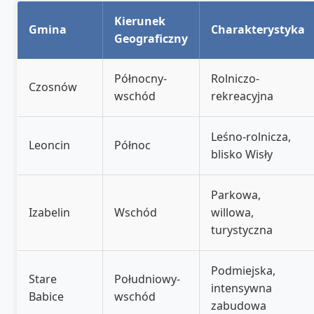
Kierunek
Gmina
Charakterystyka
Geograficzny
Północny-
Rolniczo-
Czosnów
wschód
rekreacyjna
Leśno-rolnicza,
Leoncin
Północ
blisko Wisły
Parkowa,
Izabelin
Wschód
willowa,
turystyczna
Podmiejska,
Stare
Południowy-
intensywna
Babice
wschód
zabudowa