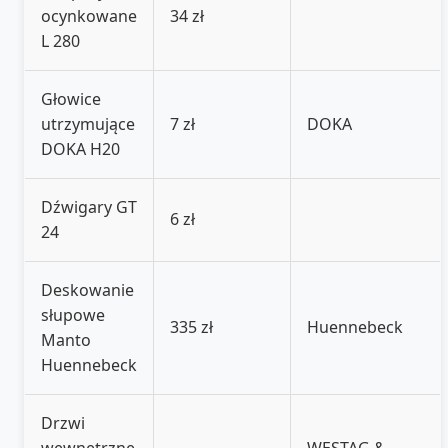
ocynkowane
34 zł
L 280
Głowice
utrzymujące
7 zł
DOKA
DOKA H20
Dźwigary GT
6 zł
24
Deskowanie
słupowe
335 zł
Huennebeck
Manto
Huennebeck
Drzwi
wewnętrzne
WESTAG &