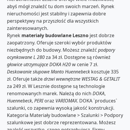
abyś mógł znaleźć tu dom swoich marzeń. Rynek
nieruchomości jest stabilny i zapewnia dobre
perspektywy na przyszłość dla wszystkich
zainteresowanych.
Rynek
materiały budowlane Leszno
jest dobrze
zaopatrzony. Oferuje szeroki wybór produktów
niezbędnych do budowy. Możesz znaleźć
podpory
ocynkowane L 280
za 34 zł. Dostępne są również
głowice utrzymujące DOKA H20
w cenie 7 zł.
Deskowanie słupowe Manto Huennebeck
kosztuje 335
zł. Oferuje także
drzwi wewnętrzne WESTAG & GETALIT
za 249 zł. W Lesznie dostępne są technologie
renomowanych marek. Należą do nich
DOKA
,
Huennebeck
,
PERI
oraz
VARIOMAX
. DOKA `produces`
szalunki, co zapewnia wysoką jakość konstrukcji.
Kategoria Materiały budowlane > Szalunki > Podpory
szalunkowe jest dobrze reprezentowana. Możesz
znaleźć wszystko, czego potrzebujesz. Firmy