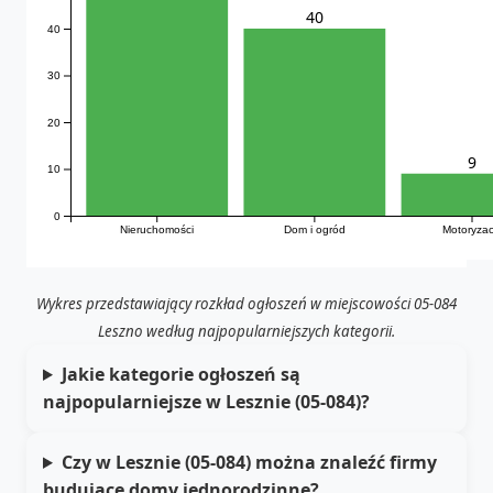
40
40
30
20
9
10
0
Nieruchomości
Dom i ogród
Motoryzac
Wykres przedstawiający rozkład ogłoszeń w miejscowości 05-084
Leszno według najpopularniejszych kategorii.
Jakie kategorie ogłoszeń są
najpopularniejsze w Lesznie (05-084)?
Czy w Lesznie (05-084) można znaleźć firmy
budujące domy jednorodzinne?