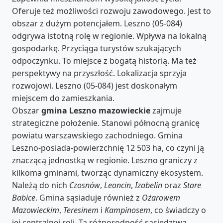
Oferuje też możliwości rozwoju zawodowego. Jest to
obszar z dużym potencjałem. Leszno (05-084)
odgrywa istotną rolę w regionie. Wpływa na lokalną
gospodarkę. Przyciąga turystów szukających
odpoczynku. To miejsce z bogatą historią. Ma też
perspektywy na przyszłość. Lokalizacja sprzyja
rozwojowi. Leszno (05-084) jest doskonałym
miejscem do zamieszkania.
Obszar
gmina Leszno mazowieckie
zajmuje
strategiczne położenie. Stanowi północną granicę
powiatu warszawskiego zachodniego. Gmina
Leszno-posiada-powierzchnię 12 503 ha, co czyni ją
znaczącą jednostką w regionie. Leszno graniczy z
kilkoma gminami, tworząc dynamiczny ekosystem.
Należą do nich
Czosnów
,
Leoncin
,
Izabelin
oraz
Stare
Babice
. Gmina sąsiaduje również z
Ożarowem
Mazowieckim
,
Teresinem
i
Kampinosem
, co świadczy o
jej centralnej roli. Ta różnorodność sąsiedztwa