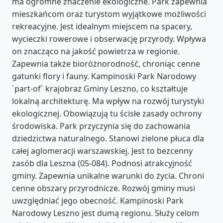
ma ogromne znaczenie ekologiczne. Park zapewnia
mieszkańcom oraz turystom wyjątkowe możliwości
rekreacyjne. Jest idealnym miejscem na spacery,
wycieczki rowerowe i obserwację przyrody. Wpływa
on znacząco na jakość powietrza w regionie.
Zapewnia także bioróżnorodność, chroniąc cenne
gatunki flory i fauny. Kampinoski Park Narodowy
`part-of` krajobraz Gminy Leszno, co kształtuje
lokalną architekturę. Ma wpływ na rozwój turystyki
ekologicznej. Obowiązują tu ścisłe zasady ochrony
środowiska. Park przyczynia się do zachowania
dziedzictwa naturalnego. Stanowi zielone płuca dla
całej aglomeracji warszawskiej. Jest to bezcenny
zasób dla Leszna (05-084). Podnosi atrakcyjność
gminy. Zapewnia unikalne warunki do życia. Chroni
cenne obszary przyrodnicze. Rozwój gminy musi
uwzględniać jego obecność. Kampinoski Park
Narodowy Leszno jest dumą regionu. Służy celom