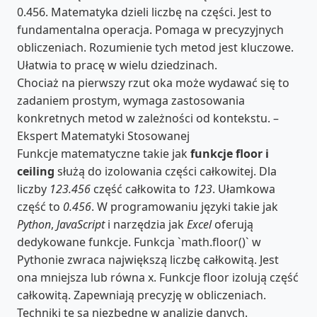
0.456. Matematyka dzieli liczbę na części. Jest to
fundamentalna operacja. Pomaga w precyzyjnych
obliczeniach. Rozumienie tych metod jest kluczowe.
Ułatwia to pracę w wielu dziedzinach.
Chociaż na pierwszy rzut oka może wydawać się to
zadaniem prostym, wymaga zastosowania
konkretnych metod w zależności od kontekstu. –
Ekspert Matematyki Stosowanej
Funkcje matematyczne takie jak
funkcje floor i
ceiling
służą do izolowania części całkowitej. Dla
liczby
123.456
część całkowita to
123
. Ułamkowa
część to
0.456
. W programowaniu języki takie jak
Python
,
JavaScript
i narzędzia jak
Excel
oferują
dedykowane funkcje. Funkcja `math.floor()` w
Pythonie zwraca największą liczbę całkowitą. Jest
ona mniejsza lub równa x. Funkcje floor izolują część
całkowitą. Zapewniają precyzję w obliczeniach.
Techniki te są niezbędne w analizie danych.