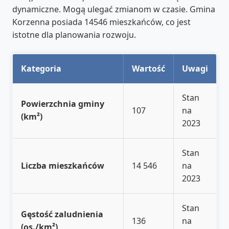
dynamiczne. Mogą ulegać zmianom w czasie. Gmina
Korzenna posiada 14546 mieszkańców, co jest
istotne dla planowania rozwoju.
Kategoria
Wartość
Uwagi
Stan
Powierzchnia gminy
107
na
(km²)
2023
Stan
Liczba mieszkańców
14 546
na
2023
Stan
Gęstość zaludnienia
136
na
(os./km²)