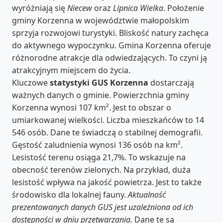
wyróżniają się
Niecew
oraz
Lipnica Wielka
. Położenie
gminy Korzenna w województwie małopolskim
sprzyja rozwojowi turystyki. Bliskość natury zachęca
do aktywnego wypoczynku. Gmina Korzenna oferuje
różnorodne atrakcje dla odwiedzających. To czyni ją
atrakcyjnym miejscem do życia.
Kluczowe
statystyki GUS Korzenna
dostarczają
ważnych danych o gminie. Powierzchnia gminy
Korzenna wynosi 107 km². Jest to obszar o
umiarkowanej wielkości. Liczba mieszkańców to 14
546 osób. Dane te świadczą o stabilnej demografii.
Gęstość zaludnienia wynosi 136 osób na km².
Lesistość terenu osiąga 21,7%. To wskazuje na
obecność terenów zielonych. Na przykład, duża
lesistość wpływa na jakość powietrza. Jest to także
środowisko dla lokalnej fauny.
Aktualność
prezentowanych danych GUS jest uzależniona od ich
dostępności w dniu przetwarzania.
Dane te są