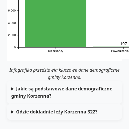
6,000
4,000
2,000
107
0
Mieszkańcy
Powierzchnia
Infografika przedstawia kluczowe dane demograficzne
gminy Korzenna.
Jakie są podstawowe dane demograficzne
gminy Korzenna?
Gdzie dokładnie leży Korzenna 322?