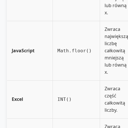
lub równą
x.
Zwraca
największ
liczbę
JavaScript
całkowitą
Math.floor()
mniejszą
lub równą
x.
Zwraca
część
Excel
INT()
całkowitą
liczby.
Zwraca