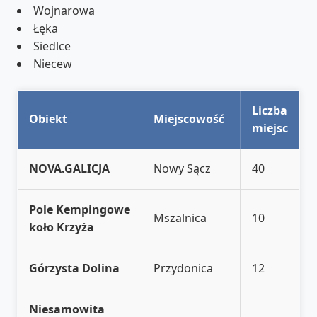
Wojnarowa
Łęka
Siedlce
Niecew
Liczba
Obiekt
Miejscowość
miejsc
NOVA.GALICJA
Nowy Sącz
40
Pole Kempingowe
Mszalnica
10
koło Krzyża
Górzysta Dolina
Przydonica
12
Niesamowita