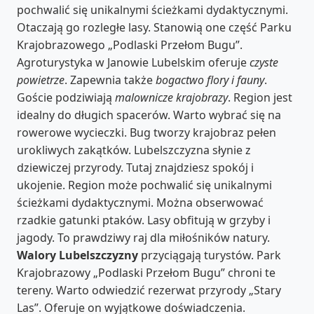
pochwalić się unikalnymi ścieżkami dydaktycznymi.
Otaczają go rozległe lasy. Stanowią one część Parku
Krajobrazowego „Podlaski Przełom Bugu”.
Agroturystyka w Janowie Lubelskim oferuje
czyste
powietrze
. Zapewnia także
bogactwo flory i fauny
.
Goście podziwiają
malownicze krajobrazy
. Region jest
idealny do długich spacerów. Warto wybrać się na
rowerowe wycieczki. Bug tworzy krajobraz pełen
urokliwych zakątków. Lubelszczyzna słynie z
dziewiczej przyrody. Tutaj znajdziesz spokój i
ukojenie. Region może pochwalić się unikalnymi
ścieżkami dydaktycznymi. Można obserwować
rzadkie gatunki ptaków. Lasy obfitują w grzyby i
jagody. To prawdziwy raj dla miłośników natury.
Walory Lubelszczyzny
przyciągają turystów. Park
Krajobrazowy „Podlaski Przełom Bugu” chroni te
tereny. Warto odwiedzić rezerwat przyrody „Stary
Las”. Oferuje on wyjątkowe doświadczenia.