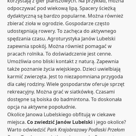
korzystają z gier planszowych. Na przykład, można
odpoczywać pod wiekową lipą. Spacery ścieżką
dydaktyczną są bardzo popularne. Można również
zbierać zioła w ogrodzie. Gospodarze często
udostępniają rowery. To zachęca do aktywnego
spędzania czasu. Agroturystyka Janów Lubelski
zapewnia spokój. Można również pomagać w
pracach rolnika. To doświadczenie jest cenne.
Umożliwia ono bliski kontakt z naturą. Zapewnia
także poznanie życia wiejskiego. Dzieci uwielbiają
karmić zwierzęta. Jest to niezapomniana przygoda
dla całej rodziny. Wiele gospodarstw oferuje sprzęt
rekreacyjny. Można grać w siatkówkę. Czasami
dostępne są boiska do badmintona. To doskonała
opcja na aktywne popołudnie.
Okolice Janowa Lubelskiego obfitują w ciekawe
miejsca.
Co zwiedzić Janów Lubelski
i jego okolice?
Warto odwiedzić
Park Krajobrazowy Podlaski Przełom