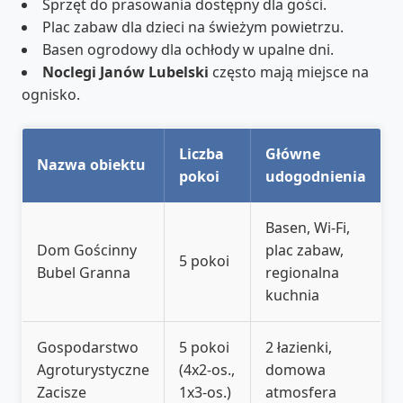
Sprzęt do prasowania dostępny dla gości.
Plac zabaw dla dzieci na świeżym powietrzu.
Basen ogrodowy dla ochłody w upalne dni.
Noclegi Janów Lubelski
często mają miejsce na
ognisko.
Liczba
Główne
Nazwa obiektu
pokoi
udogodnienia
Basen, Wi-Fi,
Dom Gościnny
plac zabaw,
5 pokoi
Bubel Granna
regionalna
kuchnia
Gospodarstwo
5 pokoi
2 łazienki,
Agroturystyczne
(4x2-os.,
domowa
Zacisze
1x3-os.)
atmosfera