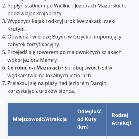
Popłyń statkiem po Wielkich Jeziorach Mazurskich,
podziwiając krajobrazy.
Wypożycz kajak i odkryj urokliwe zakątki rzeki
Krutyni.
Odwiedź Twierdzę Boyen w Giżycku, imponujący
zabytek fortyfikacyjny.
Przejedź się rowerem po malowniczych szlakach
wokół jeziora Mamry.
Co robić na Mazurach
? Spróbuj swoich sił w
wędkarstwie na lokalnych jeziorach.
Zrelaksuj się na plaży nad jeziorem Dargin,
korzystając z uroków słońca.
Odległość
Rodzaj
Miejscowość/Atrakcja
od Kuty
Atrakcji
(km)