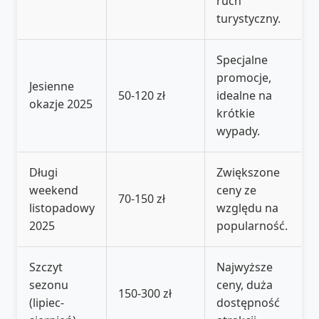
ruch
turystyczny.
Specjalne
promocje,
Jesienne
50-120 zł
idealne na
okazje 2025
krótkie
wypady.
Długi
Zwiększone
weekend
ceny ze
70-150 zł
listopadowy
względu na
2025
popularność.
Szczyt
Najwyższe
sezonu
ceny, duża
150-300 zł
(lipiec-
dostępność