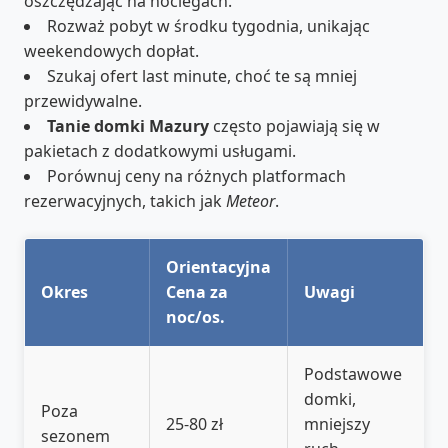
oszczędzając na noclegach.
Rozważ pobyt w środku tygodnia, unikając
weekendowych dopłat.
Szukaj ofert last minute, choć te są mniej
przewidywalne.
Tanie domki Mazury
często pojawiają się w
pakietach z dodatkowymi usługami.
Porównuj ceny na różnych platformach
rezerwacyjnych, takich jak
Meteor
.
Orientacyjna
Okres
Cena za
Uwagi
noc/os.
Podstawowe
domki,
Poza
25-80 zł
mniejszy
sezonem