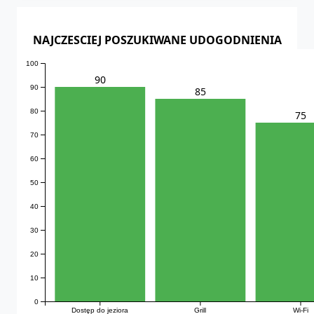
NAJCZESCIEJ POSZUKIWANE UDOGODNIENIA
100
90
90
85
80
75
70
60
50
40
30
20
10
0
Dostęp do jeziora
Grill
Wi-Fi