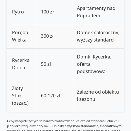
Apartamenty nad
Rytro
100 zł
Popradem
Poręba
Domek całoroczny,
300 zł
Wielka
wyższy standard
Domki Rycerka,
Rycerka
50 zł
oferta
Dolna
podstawowa
Złoty
Zależne od obiektu
Stok
60-120 zł
i sezonu
(oszac.)
Ceny w agroturystyce są bardzo zróżnicowane. Zależą od standardu obiektu,
jego lokalizacji oraz pory roku. Obiekty o wyższym standardzie, z dodatkowymi
udogodnieniami, będą droższe. W sezonie letnim i podczas świąt ceny rosną.