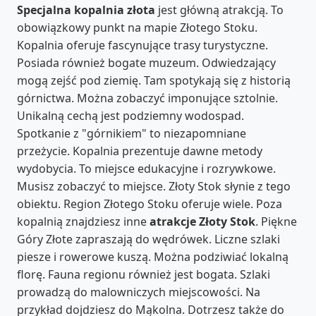
Specjalna kopalnia złota
jest główną atrakcją. To
obowiązkowy punkt na mapie Złotego Stoku.
Kopalnia oferuje fascynujące trasy turystyczne.
Posiada również bogate muzeum. Odwiedzający
mogą zejść pod ziemię. Tam spotykają się z historią
górnictwa. Można zobaczyć imponujące sztolnie.
Unikalną cechą jest podziemny wodospad.
Spotkanie z "górnikiem" to niezapomniane
przeżycie. Kopalnia prezentuje dawne metody
wydobycia. To miejsce edukacyjne i rozrywkowe.
Musisz zobaczyć to miejsce. Złoty Stok słynie z tego
obiektu. Region Złotego Stoku oferuje wiele. Poza
kopalnią znajdziesz inne
atrakcje Złoty Stok
. Piękne
Góry Złote zapraszają do wędrówek. Liczne szlaki
piesze i rowerowe kuszą. Można podziwiać lokalną
florę. Fauna regionu również jest bogata. Szlaki
prowadzą do malowniczych miejscowości. Na
przykład dojdziesz do Mąkolna. Dotrzesz także do