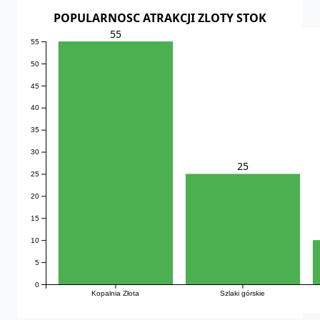
POPULARNOSC ATRAKCJI ZLOTY STOK
55
55
50
45
40
35
30
25
25
20
15
10
5
0
Kopalnia Złota
Szlaki górskie