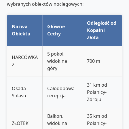
wybranych obiektów noclegowych:
Odległość od
Nazwa
Główne
Kopalni
Obiektu
Cechy
Złota
5 pokoi,
HARCÓWKA
widok na
700 m
2
góry
31 km od
Osada
Całodobowa
Polanicy-
Solasu
recepcja
Zdroju
Balkon,
35 km od
ZŁOTEK
widok na
Polanicy-