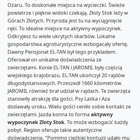
Ożaru. To doskonałe miejsca na wycieczki. Świeże
powietrze i piękne widoki czekają. Złoty Stok leży w
Górach Złotych. Przyroda jest tu na wyciągnięcie
ręki. To idealne miejsce na aktywny wypoczynek.
Odkryjesz tu wiele ukrytych skarbów. Lokalne
gospodarstwa agroturystyczne wzbogacały ofertę.
Dawny Pensjonat EL-TAN był tego przykładem.
Oferował on unikalne doświadczenia ze
zwierzętami. Konie EL-TAN i JAROMIL były częścią
wiejskiego krajobrazu. EL-TAN ukończył 20 rajdów
długodystansowych. Przeszedł 1660 kilometrów.
JAROMIL również brał udział w rajdach. Te zwierzęta
stanowiły atrakcję dla gości. Psy Laska i Aza
dodawały uroku. Wielu gości ceniło sobie kontakt ze
zwierzętami. Jazda konna to forma
aktywny
wypoczynek Złoty Stok
. To może wzbogacić każdy
pobyt. Region oferuje takie autentyczne
doświadczenia. "Pomimo ciężkiej kontuzji udało mu