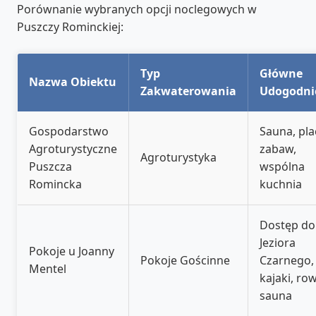
Porównanie wybranych opcji noclegowych w
Puszczy Rominckiej:
Typ
Główne
Nazwa Obiektu
Zakwaterowania
Udogodni
Gospodarstwo
Sauna, pla
Agroturystyczne
zabaw,
Agroturystyka
Puszcza
wspólna
Romincka
kuchnia
Dostęp do
Jeziora
Pokoje u Joanny
Pokoje Gościnne
Czarnego,
Mentel
kajaki, row
sauna