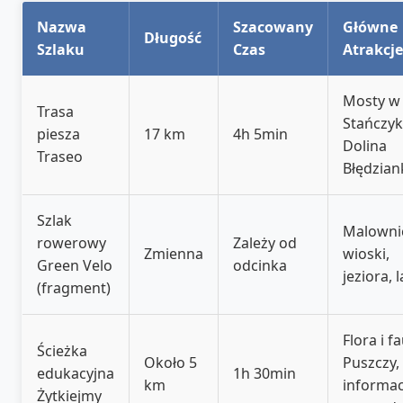
Nazwa
Szacowany
Główne
Długość
Szlaku
Czas
Atrakcje
Mosty w
Trasa
Stańczyk
piesza
17 km
4h 5min
Dolina
Traseo
Błędzian
Szlak
Malowni
rowerowy
Zależy od
Zmienna
wioski,
Green Velo
odcinka
jeziora, 
(fragment)
Flora i f
Ścieżka
Około 5
Puszczy,
edukacyjna
1h 30min
km
informac
Żytkiejmy