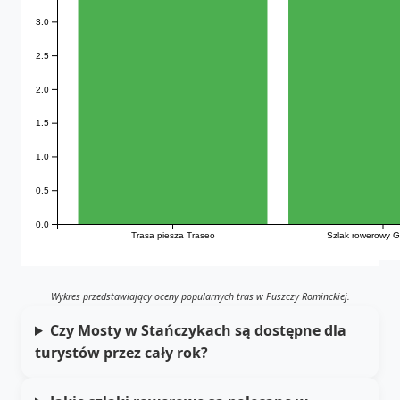
3.0
2.5
2.0
1.5
1.0
0.5
0.0
Trasa piesza Traseo
Szlak rowerowy G
Wykres przedstawiający oceny popularnych tras w Puszczy Rominckiej.
Czy Mosty w Stańczykach są dostępne dla
turystów przez cały rok?