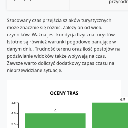
przyrodn
Szacowany czas przejścia szlaków turystycznych
może znacznie się różnić. Zależy on od wielu
czynników. Ważna jest kondycja fizyczna turystów.
Istotne są również warunki pogodowe panujące w
danym dniu. Trudność terenu oraz ilość postojów na
podziwianie widoków także wpływają na czas.
Zawsze warto doliczyć dodatkowy zapas czasu na
nieprzewidziane sytuacje.
OCENY TRAS
4.5
4.5
4
4.0
3.5