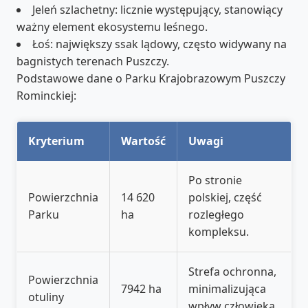
Jeleń szlachetny: licznie występujący, stanowiący
ważny element ekosystemu leśnego.
Łoś: największy ssak lądowy, często widywany na
bagnistych terenach Puszczy.
Podstawowe dane o Parku Krajobrazowym Puszczy
Rominckiej:
Kryterium
Wartość
Uwagi
Po stronie
Powierzchnia
14 620
polskiej, część
Parku
ha
rozległego
kompleksu.
Strefa ochronna,
Powierzchnia
7942 ha
minimalizująca
otuliny
wpływ człowieka.