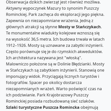
Obserwacja dzikich zwierząt jest również możliwa.
Aktywny wypoczynek Mazury to synonim Puszczy
Rominckiej. Park zachęca do eksploracji jego piękna.
Zapewnia on niezapomniane wrażenia. Jedną z
głównych atrakcji są słynne
Mosty w Stańczykach
.
Te monumentalne wiadukty kolejowe wznoszą się
na wysokość 36,5 metra. Ich budowa trwała w latach
1912–1926. Mosty są uznawane za zabytki inżynierii.
Często porównuje się je do rzymskich akweduktów.
Ich architektura nazywana jest "włoską".
Malowniczo położone są w Dolinie Błędzianki. Mosty
w Stańczykach są zabytkiem inżynierii. Stanowią one
imponujący widok. Przyciągają licznych turystów i
fotografów. Spacer po okolicy dostarcza
niezapomnianych wrażeń. Warto poświęcić czas na
ich podziwianie. Park Krajobrazowy Puszczy
Rominckiej posiada rozbudowaną sieć szlaków.
Szlaki turystyczne Puszcza Romincka
obejmują