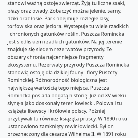
stanowi ważną ostoję zwierząt. Żyją tu liczne ssaki,
płazy oraz owady. Zobaczyć można jelenie, sarny,
dziki oraz łosie. Park obejmuje rozległe lasy,
torfowiska oraz jeziora. Występuje tu wiele rzadkich
i chronionych gatunków roślin. Puszcza Romincka
jest siedliskiem rzadkich gatunków. Na jej terenie
znajduje się siedem rezerwatów przyrody. Te
obszary chronią najcenniejsze fragmenty
ekosystemu. Rezerwaty przyrody Puszcza Romincka
stanowią ostoję dla dzikiej fauny i flory Puszczy
Rominckiej. Różnorodność biologiczna jest
największą wartością tego miejsca. Puszcza
Romincka posiada bogatą historię. Już od XV wieku
słynęła jako doskonały teren łowiecki. Polowali tu
książęta litewscy i królowie polscy. Później
przybywali tu również książęta pruscy. W 1890 roku
ustanowiono zamknięty rewir łowiecki. Był on
przeznaczony dla cesarza Wilhelma II. W 1891 roku