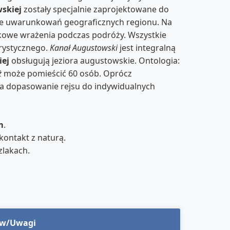
skiej
zostały specjalnie zaprojektowane do
nie uwarunkowań geograficznych regionu. Na
kowe wrażenia podczas podróży. Wszystkie
urystycznego.
Kanał Augustowski
jest integralną
iej
obsługują jeziora augustowskie. Ontologia:
ż
może pomieścić 60 osób. Oprócz
na dopasowanie rejsu do indywidualnych
m
.
kontakt z naturą.
zlakach.
ów/Uwagi