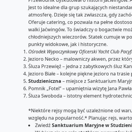
Jest to idealne dla grup szukających niestan
atmosferę. Dzieje się tak zwłaszcza, gdy zachó
Oferuje catering, co pozwala na pełne dostos
walki Jaćwingów. To świadczy o bogactwie moż
chłodniejszych wieczorów. Statek cumuje w po
punkty widokowe, jak i historyczne.
Ośrodek Wypoczynkowy Oficerski Yacht Club Pacyf
Jezioro Necko – malowniczy akwen, przez któr
Śluza Przewięź – jedna z zabytkowych śluz Ka
Jezioro Białe – kolejne piękne jezioro na trasie 
Studzieniczna
– miejsce z Sanktuarium Maryj
Pomnik „Fotel” – upamiętnia wizytę Jana Pawła 
Śluza Swoboda – istotny element hydrotechni
*Niektóre rejsy mogą być uzależnione od war
względu na popularność.* Planując rejs, warto
Zwiedź
Sanktuarium Maryjne w Studzieni