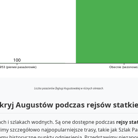
100
953 (pierwsi pasażerowie)
Obecnie (sezonowo
Liczba pasażerów Żeglugi Augustowskiej w różnych okresach.
kryj Augustów podczas rejsów statk
sach i szlakach wodnych. Są one dostępne podczas
rejsy st
imy szczegółowo najpopularniejsze trasy, takie jak Szlak P
emy historyczne punkty odniesienia. Przedstawimy niezapo