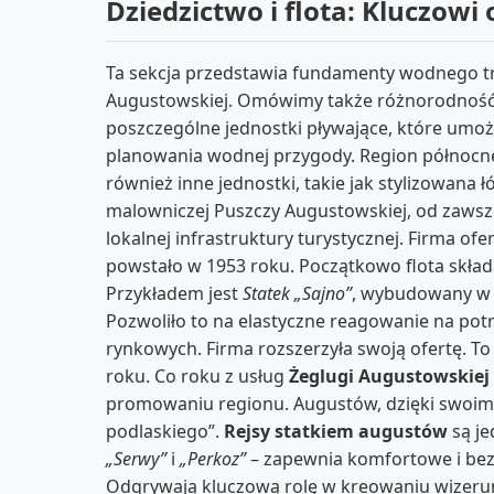
Dziedzictwo i flota: Kluczow
Ta sekcja przedstawia fundamenty wodnego tra
Augustowskiej. Omówimy także różnorodność d
poszczególne jednostki pływające, które umo
planowania wodnej przygody. Region północn
również inne jednostki, takie jak stylizowana 
malowniczej Puszczy Augustowskiej, od zawsze
lokalnej infrastruktury turystycznej. Firma o
powstało w 1953 roku. Początkowo flota skład
Przykładem jest
Statek „Sajno”
, wybudowany w 
Pozwoliło to na elastyczne reagowanie na pot
rynkowych. Firma rozszerzyła swoją ofertę. To
roku. Co roku z usług
Żeglugi Augustowskiej
promowaniu regionu. Augustów, dzięki swoim 
podlaskiego”.
Rejsy statkiem augustów
są je
„Serwy”
i
„Perkoz”
– zapewnia komfortowe i bezp
Odgrywają kluczową rolę w kreowaniu wizerunk