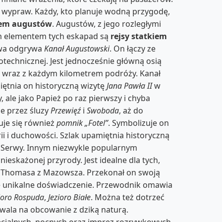
 wypraw. Każdy, kto planuje wodną przygodę,
kiem augustów
. Augustów, z jego rozległymi
ym elementem tych eskapad są
rejsy statkiem
owa odgrywa
Kanał Augustowski
. On łączy ze
rotechnicznej. Jest jednocześnie główną osią
ne wraz z każdym kilometrem podróży. Kanał
iętnia on historyczną wizytę
Jana Pawła II
w
, ale jako Papież po raz pierwszy i chyba
ie przez śluzy
Przewięź
i
Swoboda
, aż do
duje się również
pomnik „Fotel”
. Symbolizuje on
ii i duchowości. Szlak upamiętnia historyczną
iem Serwy. Innym niezwykle popularnym
, nieskażonej przyrody. Jest idealne dla tych,
a Thomasa z Mazowsza. Przekonał on swoją
uje unikalne doświadczenie. Przewodnik omawia
ioro Rospuda
,
Jezioro Białe
. Można też dotrzeć
ozwala na obcowanie z dziką naturą.
ecjalnych, nocnych oraz imprez rozrywkowych.