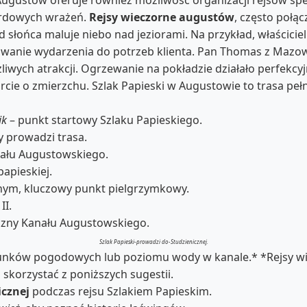
dardowych wrażeń.
Rejsy wieczorne augustów
, często połą
d słońca maluje niebo nad jeziorami. Na przykład, właścicie
owanie wydarzenia do potrzeb klienta. Pan Thomas z Mazows
liwych atrakcji. Ogrzewanie na pokładzie działało perfekc
rcie o zmierzchu. Szlak Papieski w Augustowie to trasa pe
ik
– punkt startowy Szlaku Papieskiego.
y prowadzi trasa.
nału Augustowskiego.
papieskiej.
nym, kluczowy punkt pielgrzymkowy.
II.
czny Kanału Augustowskiego.
Szlak Papieski-prowadzi do-Studzienicznej.
unków pogodowych lub poziomu wody w kanale.* *Rejsy wi
 skorzystać z poniższych sugestii.
cznej
podczas rejsu Szlakiem Papieskim.