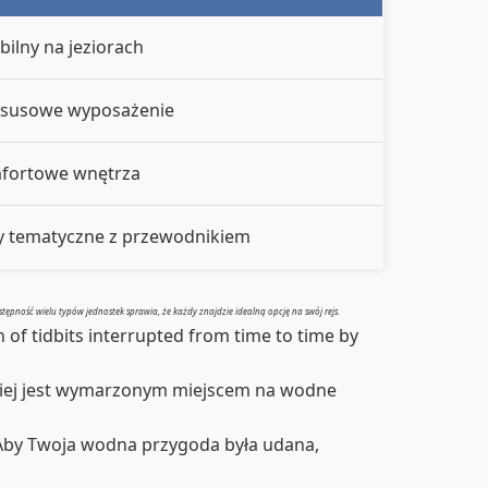
bilny na jeziorach
uksusowe wyposażenie
mfortowe wnętrza
sy tematyczne z przewodnikiem
ępność wielu typów jednostek sprawia, że każdy znajdzie idealną opcję na swój rejs.
n of tidbits interrupted from time to time by
kiej jest wymarzonym miejscem na wodne
 Aby Twoja wodna przygoda była udana,