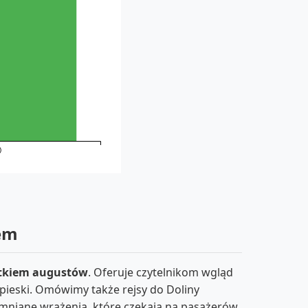
)
iem
atkiem augustów
. Oferuje czytelnikom wgląd
apieski. Omówimy także rejsy do Doliny
mniane wrażenia, które czekają na pasażerów.