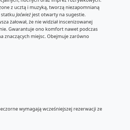
czone z ucztą i muzyką, tworzą niezapomnianą
l statku
Jaćwież
jest otwarty na sugestie.
za żałował, że nie widział inscenizowanej
yjnie. Gwarantuje ono komfort nawet podczas
łna znaczących miejsc. Obejmuje zarówno
eczorne wymagają wcześniejszej rezerwacji ze