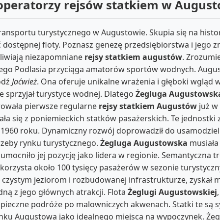
i operatorzy rejsów statkiem w Augus
nsportu turystycznego w Augustowie. Skupia się na histor
ostępnej floty. Poznasz genezę przedsiębiorstwa i jego z
żliwiają niezapomniane
rejsy statkiem augustów
. Zrozumi
ego Podlasia przyciąga amatorów sportów wodnych. August
łódź
Jaćwież
. Ona oferuje unikalne wrażenia i głęboki wgląd 
 sprzyjał turystyce wodnej. Dlatego
Żegluga Augustowsk
ferowała pierwsze regularne
rejsy statkiem Augustów
już w
ała się z poniemieckich statków pasażerskich. Te jednostk
1960 roku. Dynamiczny rozwój doprowadził do usamodzielni
rzeby rynku turystycznego.
Żegluga Augustowska
musiała
 umocniło jej pozycję jako lidera w regionie. Semantyczna
korzysta około 100 tysięcy pasażerów w sezonie turystycznym
czystym jeziorom i rozbudowanej infrastrukturze, zyskał 
dną z jego głównych atrakcji. Flota
Żeglugi Augustowskiej
ieczne podróże po malowniczych akwenach. Statki te są s
u Augustowa jako idealnego miejsca na wypoczynek. Żeglug