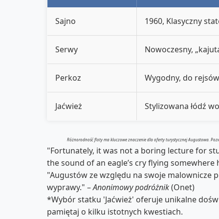
Sajno
1960, Klasyczny sta
Serwy
Nowoczesny, „kajut
Perkoz
Wygodny, do rejsó
Jaćwież
Stylizowana łódź wo
Różnorodność floty ma kluczowe znaczenie dla oferty turystycznej Augustowa. Pozwal
"Fortunately, it was not a boring lecture for s
the sound of an eagle’s cry flying somewhere
"Augustów ze względu na swoje malownicze po
wyprawy." –
Anonimowy podróżnik
(Onet)
*Wybór statku 'Jaćwież' oferuje unikalne doś
pamiętaj o kilku istotnych kwestiach.