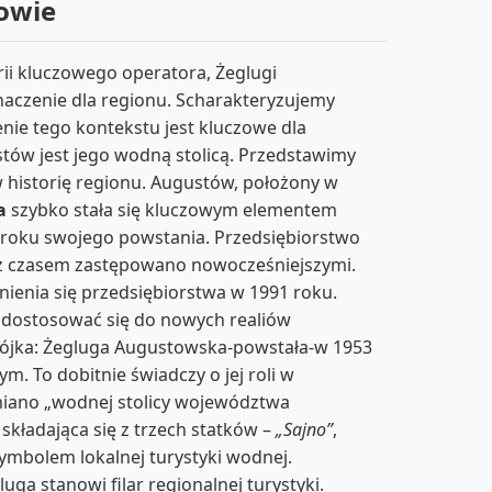
towie
ii kluczowego operatora, Żeglugi
naczenie dla regionu. Scharakteryzujemy
enie tego kontekstu jest kluczowe dla
ów jest jego wodną stolicą. Przedstawimy
w historię regionu. Augustów, położony w
a
szybko stała się kluczowym elementem
 roku swojego powstania. Przedsiębiorstwo
i z czasem zastępowano nowocześniejszymi.
enia się przedsiębiorstwa w 1991 roku.
 dostosować się do nowych realiów
 trójka: Żegluga Augustowska-powstała-w 1953
. To dobitnie świadczy o jej roli w
miano „wodnej stolicy województwa
, składająca się z trzech statków –
„Sajno”
,
ymbolem lokalnej turystyki wodnej.
a stanowi filar regionalnej turystyki.