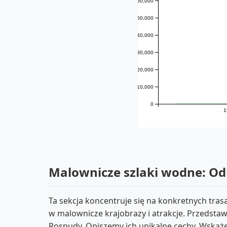
60,000
50,000
40,000
30,000
20,000
10,000
0
1
Malownicze szlaki wodne: Od
Ta sekcja koncentruje się na konkretnych tra
w malownicze krajobrazy i atrakcje. Przedstaw
Rospudy. Opiszemy ich unikalne cechy. Wskaż