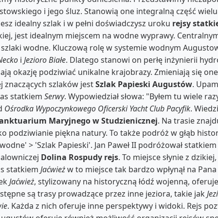
wskiego i jego śluz. Stanowią one integralną część wielu
esz idealny szlak i w pełni doświadczysz uroku
rejsy stat
skiej, jest idealnym miejscem na wodne wyprawy. Centraln
e szlaki wodne. Kluczową rolę w systemie wodnym August
 Necko
i
Jezioro Białe
. Dlatego stanowi on perłę inżynierii hyd
ają okazję podziwiać unikalne krajobrazy. Zmieniają się o
ej znaczących szlaków jest
Szlak Papieski Augustów
. Upam
as statkiem
Serwy
. Wypowiedział słowa: "Byłem tu wiele razy
od
Ośrodka Wypoczynkowego Oficerski Yacht Club Pacyfik
. Wiedz
anktuarium Maryjnego w Studzienicznej
. Na trasie znaj
ko podziwianie piękna natury. To także podróż w głąb histor
aki wodne' > 'Szlak Papieski'. Jan Paweł II podróżował statk
alowniczej
Dolina Rospudy rejs
. To miejsce słynie z dzikiej
js statkiem
Jaćwież
w to miejsce tak bardzo wpłynął na Pan
tek
Jaćwież
, stylizowany na historyczną łódź wojenną, ofer
stępne są trasy prowadzące przez inne jeziora, takie jak
Jez
ie
. Każda z nich oferuje inne perspektywy i widoki. Rejs p
Augustów oferuje również możliwość organizacji rejsów sp