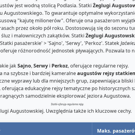
stów jest wodną stolicą Podlasia. Statki
Żeglugi Augustow
nału Augustowskiego. To gwarantuje optymalne wykorzysta
susową "kajutę milionerów". Oferuje ona pasażerom wyjąt
rasach przez około pół roku. Dostosowują się do sezonu t
h śluz i malowniczych zakątków. Statki
Żeglugi Augustowsk
atki pasażerskie' > 'Sajno', 'Serwy', 'Perkoz'. Statek
Jaćwie
 oferuje różnorodność jednostek pływających. Pozwala to 
akie jak
Sajno
,
Serwy
i
Perkoz
, oferujące regularne rejsy.
 na szybsze i bardziej kameralne
augustów rejsy statkie
zne wyprawy lub dla mniejszych grup, zapewniająca bliski 
, oferująca edukacyjne rejsy tematyczne po historycznych s
pragnących samodzielnie eksplorować jeziora Augustowa.
Statki-oferują-regularne rejsy.
lugi Augustowskiej. Uwzględnia także ich kluczowe cechy.
y
Maks. pasażer