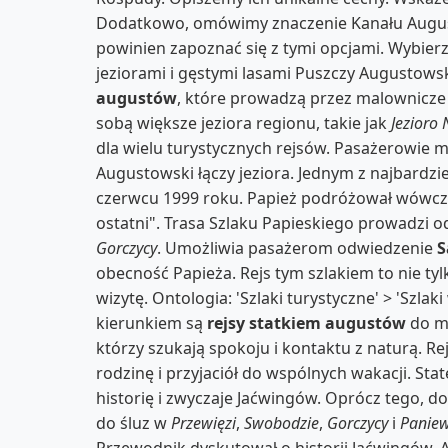
Dodatkowo, omówimy znaczenie Kanału Augusto
powinien zapoznać się z tymi opcjami. Wybierz
jeziorami i gęstymi lasami Puszczy Augustow
augustów
, które prowadzą przez malownicz
sobą większe jeziora regionu, takie jak
Jezioro
dla wielu turystycznych rejsów. Pasażerowie m
Augustowski łączy jeziora. Jednym z najbardzi
czerwcu 1999 roku. Papież podróżował wówcz
ostatni". Trasa Szlaku Papieskiego prowadzi 
Gorczycy
. Umożliwia pasażerom odwiedzenie
S
obecność Papieża. Rejs tym szlakiem to nie tyl
wizytę. Ontologia: 'Szlaki turystyczne' > 'Szl
kierunkiem są
rejsy statkiem augustów
do m
którzy szukają spokoju i kontaktu z naturą. Re
rodzinę i przyjaciół do wspólnych wakacji. Sta
historię i zwyczaje Jaćwingów. Oprócz tego, do
do śluz w
Przewięzi
,
Swobodzie
,
Gorczycy
i
Paniew
Przewodnik dyskutował o historii Jaćwingów. 