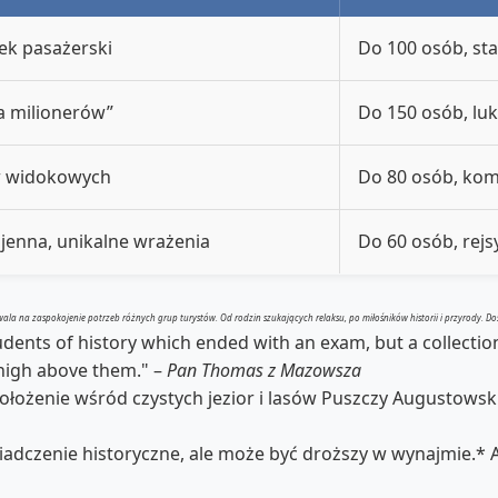
tek pasażerski
Do 100 osób, sta
a milionerów”
Do 150 osób, l
w widokowych
Do 80 osób, ko
jenna, unikalne wrażenia
Do 60 osób, rej
a na zaspokojenie potrzeb różnych grup turystów. Od rodzin szukających relaksu, po miłośników historii i przyrody. Dost
tudents of history which ended with an exam, but a collectio
 high above them." –
Pan Thomas z Mazowsza
łożenie wśród czystych jezior i lasów Puszczy Augustows
wiadczenie historyczne, ale może być droższy w wynajmie.*