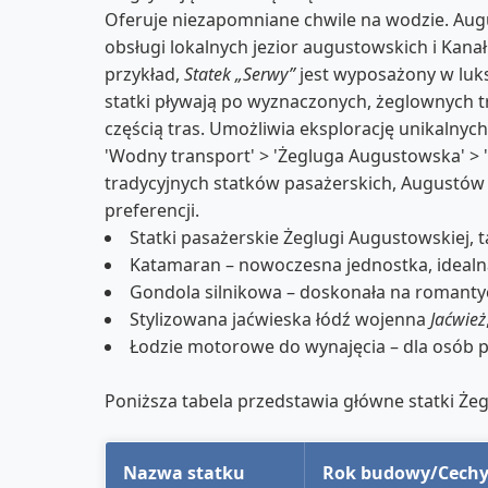
Oferuje niezapomniane chwile na wodzie. Augu
obsługi lokalnych jezior augustowskich i Ka
przykład,
Statek „Serwy”
jest wyposażony w luk
statki pływają po wyznaczonych, żeglownych t
częścią tras. Umożliwia eksplorację unikalnyc
'Wodny transport' > 'Żegluga Augustowska' > 'St
tradycyjnych statków pasażerskich, Augustów
preferencji.
Statki pasażerskie Żeglugi Augustowskiej, t
Katamaran – nowoczesna jednostka, idealna
Gondola silnikowa – doskonała na romantyc
Stylizowana jaćwieska łódź wojenna
Jaćwież
Łodzie motorowe do wynajęcia – dla osób 
Poniższa tabela przedstawia główne statki Żeg
Nazwa statku
Rok budowy/Cech