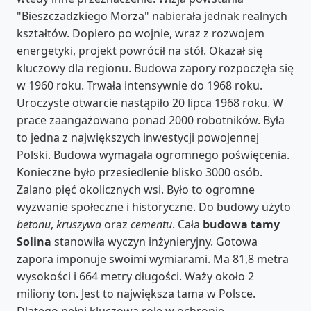
"Bieszczadzkiego Morza" nabierała jednak realnych
kształtów. Dopiero po wojnie, wraz z rozwojem
energetyki, projekt powrócił na stół. Okazał się
kluczowy dla regionu. Budowa zapory rozpoczęła się
w 1960 roku. Trwała intensywnie do 1968 roku.
Uroczyste otwarcie nastąpiło 20 lipca 1968 roku. W
prace zaangażowano ponad 2000 robotników. Była
to jedna z największych inwestycji powojennej
Polski. Budowa wymagała ogromnego poświęcenia.
Konieczne było przesiedlenie blisko 3000 osób.
Zalano pięć okolicznych wsi. Było to ogromne
wyzwanie społeczne i historyczne. Do budowy użyto
betonu
,
kruszywa
oraz
cementu
. Cała
budowa tamy
Solina
stanowiła wyczyn inżynieryjny. Gotowa
zapora imponuje swoimi wymiarami. Ma 81,8 metra
wysokości i 664 metry długości. Waży około 2
miliony ton. Jest to największa tama w Polsce.
Dlatego pełni kluczową rolę w ochronie