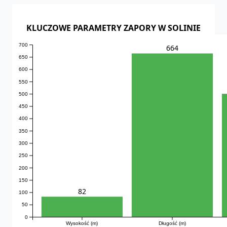
KLUCZOWE PARAMETRY ZAPORY W SOLINIE
700
664
650
600
550
500
450
400
350
300
250
200
150
82
100
50
0
Wysokość (m)
Długość (m)