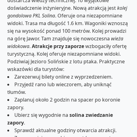
dostarcza wiedzy technicznej. To wyjątkowe
doświadczenie inżynieryjne. Nową atrakcją jest
kolej
gondolowa PKL Solina
. Oferuje ona niezapomniane
widoki. Trasa ma długość 1.6 km. Wagoniki wznoszą
się na wysokość ponad 100 metrów. Kolej prowadzi
na górę Jawor. Tam znajduje się nowoczesna
wieża
widokowa
.
Atrakcje przy zaporze
wzbogaciły ofertę
turystyczną. Kolej oferuje niezapomniane widoki.
Podziwiaj Jezioro Solińskie z lotu ptaka. Praktyczne
wskazówki dla turystów:
Zarezerwuj bilety online z wyprzedzeniem.
Przyjedź rano lub wieczorem, aby uniknąć
tłumów.
Zaplanuj około 2 godzin na spacer po koronie
zapory.
Ubierz się wygodnie na
solina zwiedzanie
zapory
.
Sprawdź aktualne godziny otwarcia atrakcji.