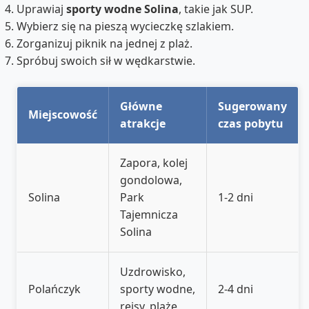
Uprawiaj
sporty wodne Solina
, takie jak SUP.
Wybierz się na pieszą wycieczkę szlakiem.
Zorganizuj piknik na jednej z plaż.
Spróbuj swoich sił w wędkarstwie.
Główne
Sugerowany
Miejscowość
atrakcje
czas pobytu
Zapora, kolej
gondolowa,
Solina
Park
1-2 dni
Tajemnicza
Solina
Uzdrowisko,
Polańczyk
sporty wodne,
2-4 dni
rejsy, plaże