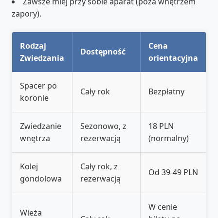
Zawsze miej przy sobie aparat (poza wnętrzem
zapory).
Rodzaj
Cena
Dostępność
Zwiedzania
orientacyjna
Spacer po
Cały rok
Bezpłatny
koronie
Zwiedzanie
Sezonowo, z
18 PLN
wnętrza
rezerwacją
(normalny)
Kolej
Cały rok, z
Od 39-49 PLN
gondolowa
rezerwacją
W cenie
Wieża