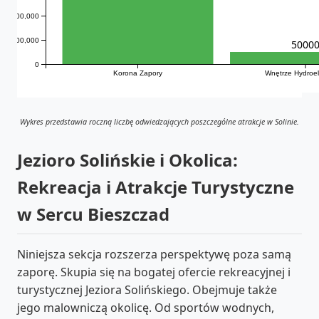
200,000
100,000
5000
0
Korona Zapory
Wnętrze Hydroel
Wykres przedstawia roczną liczbę odwiedzających poszczególne atrakcje w Solinie.
Jezioro Solińskie i Okolica:
Rekreacja i Atrakcje Turystyczne
w Sercu Bieszczad
Niniejsza sekcja rozszerza perspektywę poza samą
zaporę. Skupia się na bogatej ofercie rekreacyjnej i
turystycznej Jeziora Solińskiego. Obejmuje także
jego malowniczą okolicę. Od sportów wodnych,