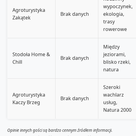
wypoczynek,
Agroturystyka
Brak danych
ekologia,
Zakątek
trasy
rowerowe
Między
Stodoła Home &
jeziorami,
Brak danych
Chill
blisko rzeki,
natura
Szeroki
Agroturystyka
wachlarz
Brak danych
Kaczy Brzeg
usług,
Natura 2000
Opinie innych gości są bardzo cennym źródłem informacji.