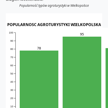
Popularność typów agroturystyki w Wielkopolsce
POPULARNOSC AGROTURYSTYKI WIELKOPOLSKA
100
95
90
78
80
70
60
50
40
30
20
10