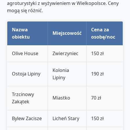
agroturystyki z wyżywieniem w Wielkopolsce. Ceny
mogą się różnić.
Nazwa
Cena za
Miejscowość
obiektu
osobę/noc
Olive House
Zwierzyniec
150 zł
Kolonia
Ostoja Lipiny
190 zł
Lipiny
Trzcinowy
Miastko
70 zł
Zakątek
Bylew Zacisze
Licheń Stary
150 zł