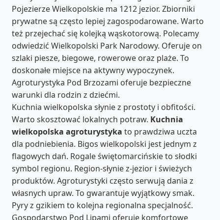
Pojezierze Wielkopolskie ma 1212 jezior. Zbiorniki
prywatne są często lepiej zagospodarowane. Warto
też przejechać się kolejką wąskotorową. Polecamy
odwiedzić Wielkopolski Park Narodowy. Oferuje on
szlaki piesze, biegowe, rowerowe oraz plaże. To
doskonałe miejsce na aktywny wypoczynek.
Agroturystyka Pod Brzozami oferuje bezpieczne
warunki dla rodzin z dziećmi.
Kuchnia wielkopolska słynie z prostoty i obfitości.
Warto skosztować lokalnych potraw.
Kuchnia
wielkopolska agroturystyka
to prawdziwa uczta
dla podniebienia. Bigos wielkopolski jest jednym z
flagowych dań. Rogale świętomarcińskie to słodki
symbol regionu. Region-słynie z-jezior i świeżych
produktów. Agroturystyki często serwują dania z
własnych upraw. To gwarantuje wyjątkowy smak.
Pyry z gzikiem to kolejna regionalna specjalność.
Gospodarstwo Pod Lipami oferuje komfortowe