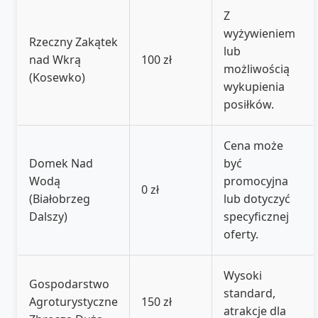
Z
wyżywieniem
Rzeczny Zakątek
lub
nad Wkrą
100 zł
możliwością
(Kosewko)
wykupienia
posiłków.
Cena może
Domek Nad
być
Wodą
promocyjna
0 zł
(Białobrzeg
lub dotyczyć
Dalszy)
specyficznej
oferty.
Wysoki
Gospodarstwo
standard,
Agroturystyczne
150 zł
atrakcje dla