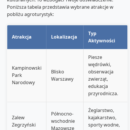
Poniższa tabela przedstawia wybrane atrakcje w
pobliżu agroturystyk:
Typ
Atrakcja
Lokalizacja
Aktywności
Piesze
wędrówki,
Kampinowski
Blisko
obserwacja
Park
Warszawy
zwierząt,
Narodowy
edukacja
przyrodnicza.
Żeglarstwo,
Północno-
Zalew
kajakarstwo,
wschodnie
Zegrzyński
sporty wodne,
Mazowsze