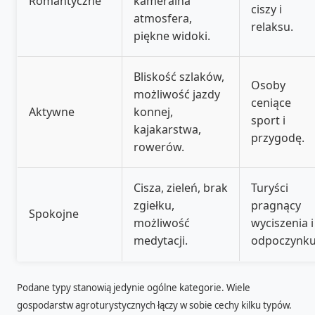
Romantyczne
kameralna
ciszy i
atmosfera,
relaksu.
piękne widoki.
Bliskość szlaków,
Osoby
możliwość jazdy
ceniące
Aktywne
konnej,
sport i
kajakarstwa,
przygodę.
rowerów.
Cisza, zieleń, brak
Turyści
zgiełku,
pragnący
Spokojne
możliwość
wyciszenia i
medytacji.
odpoczynku
Podane typy stanowią jedynie ogólne kategorie. Wiele
gospodarstw agroturystycznych łączy w sobie cechy kilku typów.