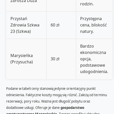
Zbrosza Duża
rodzin.
Przystań
Przystępna
Zdrowia Szkwa
60 zł
cena, bliskość
23 (Szkwa)
natury.
Bardzo
ekonomiczna
Marysieńka
30 zł
opcja,
(Przysucha)
podstawowe
udogodnienia.
Podane w tabeli ceny stanowią jedynie orientacyjny punkt
odniesienia. Faktyczne koszty mogą się różnić. Zależą od terminu
rezerwacji, pory roku. Ważna jest długość pobytu oraz
dodatkowe usługi. Oferuje je dane
gospodarstwo
agroturystyczne Mazowieckie
. Zawsze weryfikuj aktualne