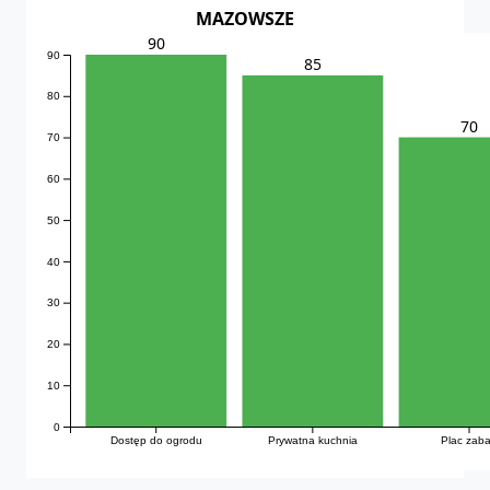
MAZOWSZE
90
90
85
80
70
70
60
50
40
30
20
10
0
Dostęp do ogrodu
Prywatna kuchnia
Plac zab