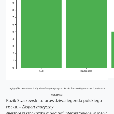
9
8
7
6
5
4
3
2
1
0
Kult
Kazik solo
Infografika przedstawia liczbę albumów wydanych przez Kazika Staszewskiego w różnych projektach
muzycznych.
Kazik Staszewski to prawdziwa legenda polskiego
rocka. –
Ekspert muzyczny
Niektóre teksty Kazika mogą być interpretowane w różny