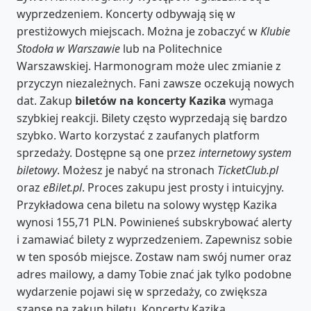
wyprzedzeniem. Koncerty odbywają się w
prestiżowych miejscach. Można je zobaczyć w
Klubie
Stodoła w Warszawie
lub na Politechnice
Warszawskiej. Harmonogram może ulec zmianie z
przyczyn niezależnych. Fani zawsze oczekują nowych
dat. Zakup
biletów na koncerty Kazika
wymaga
szybkiej reakcji. Bilety często wyprzedają się bardzo
szybko. Warto korzystać z zaufanych platform
sprzedaży. Dostępne są one przez
internetowy system
biletowy
. Możesz je nabyć na stronach
TicketClub.pl
oraz
eBilet.pl
. Proces zakupu jest prosty i intuicyjny.
Przykładowa cena biletu na solowy występ Kazika
wynosi 155,71 PLN. Powinieneś subskrybować alerty
i zamawiać bilety z wyprzedzeniem. Zapewnisz sobie
w ten sposób miejsce. Zostaw nam swój numer oraz
adres mailowy, a damy Tobie znać jak tylko podobne
wydarzenie pojawi się w sprzedaży, co zwiększa
szansę na zakup biletu. Koncerty Kazika