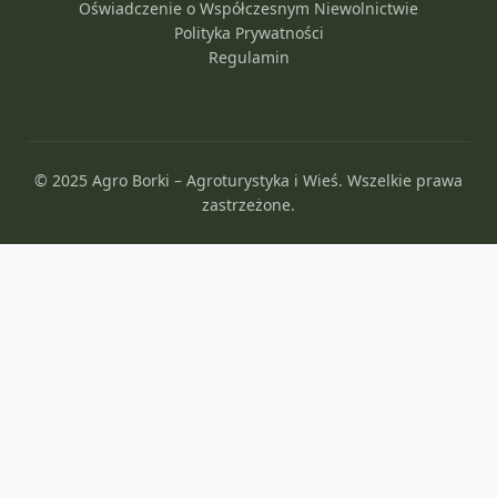
Oświadczenie o Współczesnym Niewolnictwie
Polityka Prywatności
Regulamin
© 2025 Agro Borki – Agroturystyka i Wieś. Wszelkie prawa
zastrzeżone.