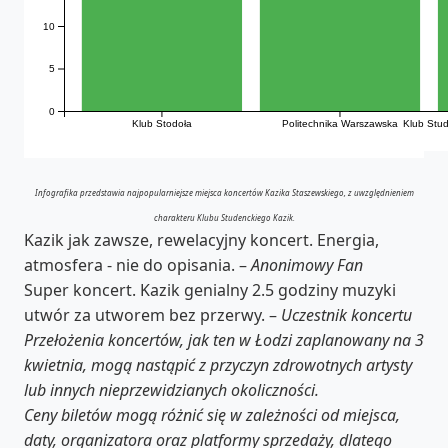
10
5
0
Klub Stodoła
Politechnika Warszawska
Klub Stud
Infografika przedstawia najpopularniejsze miejsca koncertów Kazika Staszewskiego, z uwzględnieniem
charakteru Klubu Studenckiego Kazik.
Kazik jak zawsze, rewelacyjny koncert. Energia,
atmosfera - nie do opisania. –
Anonimowy Fan
Super koncert. Kazik genialny 2.5 godziny muzyki
utwór za utworem bez przerwy. –
Uczestnik koncertu
Przełożenia koncertów, jak ten w Łodzi zaplanowany na 3
kwietnia, mogą nastąpić z przyczyn zdrowotnych artysty
lub innych nieprzewidzianych okoliczności.
Ceny biletów mogą różnić się w zależności od miejsca,
daty, organizatora oraz platformy sprzedaży, dlatego