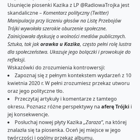
Usunięcie piosenki Kazika z LP @RadiowaTrojka jest
skandaliczne –
Komentarz polityczny (Twitter)
Manipulacja przy liczeniu głosów na Listę Przebojów
Trójki wywołała szerokie oburzenie społeczne.
Zainicjowała dyskusję o wolności mediów publicznych.
Sztuka, tak jak
orawka u Kazika
, często pełni rolę lustra
dla społeczeństwa. Ukazuje jego bolączki i prowokuje do
refleksji.
Wskazówki do zrozumienia kontrowersji:
Zapoznaj się z pełnym kontekstem wydarzeń z 10
kwietnia 2020 r. W pełni zrozumiesz przekaz utworu
oraz jego polityczne tło.
Przeczytaj artykuły i komentarze z tamtego
okresu. Poznasz różne perspektywy na
aferę Trójki
i
jej konsekwencje.
Posłuchaj nowej płyty Kazika
„Zaraza”
, na której
znalazła się ta piosenka. Oceń jej miejsce w jego
twórczości i ogólny przekaz albumu.