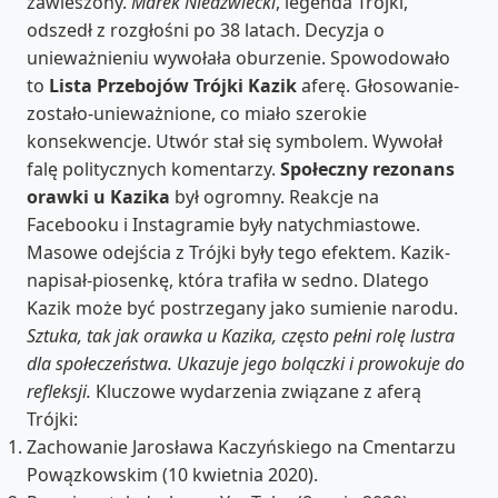
zawieszony.
Marek Niedźwiecki
, legenda Trójki,
odszedł z rozgłośni po 38 latach. Decyzja o
unieważnieniu wywołała oburzenie. Spowodowało
to
Lista Przebojów Trójki Kazik
aferę. Głosowanie-
zostało-unieważnione, co miało szerokie
konsekwencje. Utwór stał się symbolem. Wywołał
falę politycznych komentarzy.
Społeczny rezonans
orawki u Kazika
był ogromny. Reakcje na
Facebooku i Instagramie były natychmiastowe.
Masowe odejścia z Trójki były tego efektem. Kazik-
napisał-piosenkę, która trafiła w sedno. Dlatego
Kazik może być postrzegany jako sumienie narodu.
Sztuka, tak jak orawka u Kazika, często pełni rolę lustra
dla społeczeństwa. Ukazuje jego bolączki i prowokuje do
refleksji.
Kluczowe wydarzenia związane z aferą
Trójki:
Zachowanie Jarosława Kaczyńskiego na Cmentarzu
Powązkowskim (10 kwietnia 2020).