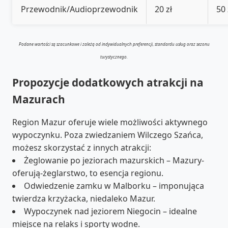
Przewodnik/Audioprzewodnik
20 zł
50 
Podane wartości są szacunkowe i zależą od indywidualnych preferencji, standardu usług oraz sezonu
turystycznego.
Propozycje dodatkowych atrakcji na
Mazurach
Region Mazur oferuje wiele możliwości aktywnego
wypoczynku. Poza zwiedzaniem Wilczego Szańca,
możesz skorzystać z innych atrakcji:
Żeglowanie po jeziorach mazurskich – Mazury-
oferują-żeglarstwo, to esencja regionu.
Odwiedzenie zamku w Malborku – imponująca
twierdza krzyżacka, niedaleko Mazur.
Wypoczynek nad jeziorem Niegocin – idealne
miejsce na relaks i sporty wodne.