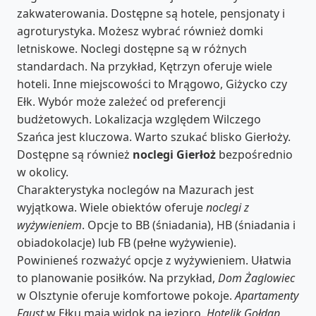
zakwaterowania. Dostępne są hotele, pensjonaty i
agroturystyka. Możesz wybrać również domki
letniskowe. Noclegi dostępne są w różnych
standardach. Na przykład, Kętrzyn oferuje wiele
hoteli. Inne miejscowości to Mrągowo, Giżycko czy
Ełk. Wybór może zależeć od preferencji
budżetowych. Lokalizacja względem Wilczego
Szańca jest kluczowa. Warto szukać blisko Gierłoży.
Dostępne są również
noclegi Gierłoż
bezpośrednio
w okolicy.
Charakterystyka noclegów na Mazurach jest
wyjątkowa. Wiele obiektów oferuje
noclegi z
wyżywieniem
. Opcje to BB (śniadania), HB (śniadania i
obiadokolacje) lub FB (pełne wyżywienie).
Powinieneś rozważyć opcje z wyżywieniem. Ułatwia
to planowanie posiłków. Na przykład,
Dom Żaglowiec
w Olsztynie oferuje komfortowe pokoje.
Apartamenty
Faust
w Ełku mają widok na jezioro.
Hotelik Gołdap