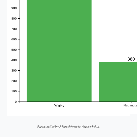
900
800
700
600
500
380
400
300
200
100
0
W góry
Nad mor
Popularność różnych kierunków wakacyjnych w Polsce.