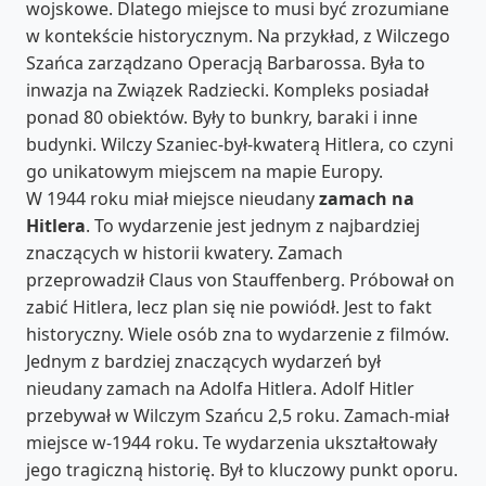
wojskowe. Dlatego miejsce to musi być zrozumiane
w kontekście historycznym. Na przykład, z Wilczego
Szańca zarządzano Operacją Barbarossa. Była to
inwazja na Związek Radziecki. Kompleks posiadał
ponad 80 obiektów. Były to bunkry, baraki i inne
budynki. Wilczy Szaniec-był-kwaterą Hitlera, co czyni
go unikatowym miejscem na mapie Europy.
W 1944 roku miał miejsce nieudany
zamach na
Hitlera
. To wydarzenie jest jednym z najbardziej
znaczących w historii kwatery. Zamach
przeprowadził Claus von Stauffenberg. Próbował on
zabić Hitlera, lecz plan się nie powiódł. Jest to fakt
historyczny. Wiele osób zna to wydarzenie z filmów.
Jednym z bardziej znaczących wydarzeń był
nieudany zamach na Adolfa Hitlera. Adolf Hitler
przebywał w Wilczym Szańcu 2,5 roku. Zamach-miał
miejsce w-1944 roku. Te wydarzenia ukształtowały
jego tragiczną historię. Był to kluczowy punkt oporu.