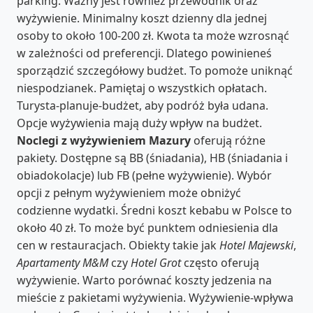
parking. Ważny jest również przewodnik oraz
wyżywienie. Minimalny koszt dzienny dla jednej
osoby to około 100-200 zł. Kwota ta może wzrosnąć
w zależności od preferencji. Dlatego powinieneś
sporządzić szczegółowy budżet. To pomoże uniknąć
niespodzianek. Pamiętaj o wszystkich opłatach.
Turysta-planuje-budżet, aby podróż była udana.
Opcje wyżywienia mają duży wpływ na budżet.
Noclegi z wyżywieniem Mazury
oferują różne
pakiety. Dostępne są BB (śniadania), HB (śniadania i
obiadokolacje) lub FB (pełne wyżywienie). Wybór
opcji z pełnym wyżywieniem może obniżyć
codzienne wydatki. Średni koszt kebabu w Polsce to
około 40 zł. To może być punktem odniesienia dla
cen w restauracjach. Obiekty takie jak
Hotel Majewski
,
Apartamenty M&M
czy
Hotel Grot
często oferują
wyżywienie. Warto porównać koszty jedzenia na
mieście z pakietami wyżywienia. Wyżywienie-wpływa