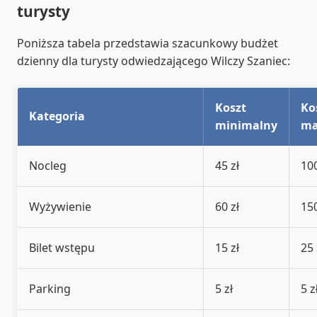
turysty
Poniższa tabela przedstawia szacunkowy budżet
dzienny dla turysty odwiedzającego Wilczy Szaniec:
Koszt
Ko
Kategoria
minimalny
ma
Nocleg
45 zł
100
Wyżywienie
60 zł
150
Bilet wstępu
15 zł
25 
Parking
5 zł
5 z