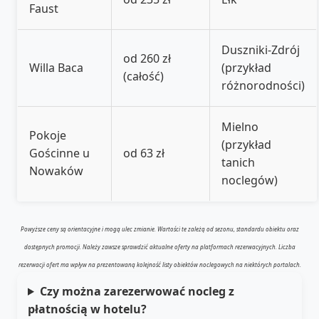
Faust
Duszniki-Zdrój
od 260 zł
Willa Baca
(przykład
(całość)
różnorodności)
Mielno
Pokoje
(przykład
Gościnne u
od 63 zł
tanich
Nowaków
noclegów)
Powyższe ceny są orientacyjne i mogą ulec zmianie. Wartości te zależą od sezonu, standardu obiektu oraz
dostępnych promocji. Należy zawsze sprawdzić aktualne oferty na platformach rezerwacyjnych. Liczba
rezerwacji ofert ma wpływ na prezentowaną kolejność listy obiektów noclegowych na niektórych portalach.
Czy można zarezerwować nocleg z
płatnością w hotelu?