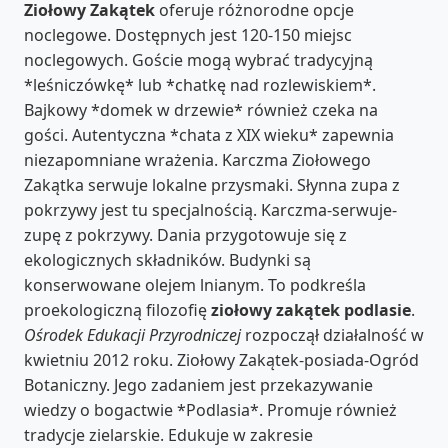
Ziołowy Zakątek
oferuje różnorodne opcje
noclegowe. Dostępnych jest 120-150 miejsc
noclegowych. Goście mogą wybrać tradycyjną
*leśniczówkę* lub *chatkę nad rozlewiskiem*.
Bajkowy *domek w drzewie* również czeka na
gości. Autentyczna *chata z XIX wieku* zapewnia
niezapomniane wrażenia. Karczma Ziołowego
Zakątka serwuje lokalne przysmaki. Słynna zupa z
pokrzywy jest tu specjalnością. Karczma-serwuje-
zupę z pokrzywy. Dania przygotowuje się z
ekologicznych składników. Budynki są
konserwowane olejem lnianym. To podkreśla
proekologiczną filozofię
ziołowy zakątek podlasie
.
Ośrodek Edukacji Przyrodniczej
rozpoczął działalność w
kwietniu 2012 roku. Ziołowy Zakątek-posiada-Ogród
Botaniczny. Jego zadaniem jest przekazywanie
wiedzy o bogactwie *Podlasia*. Promuje również
tradycje zielarskie. Edukuje w zakresie