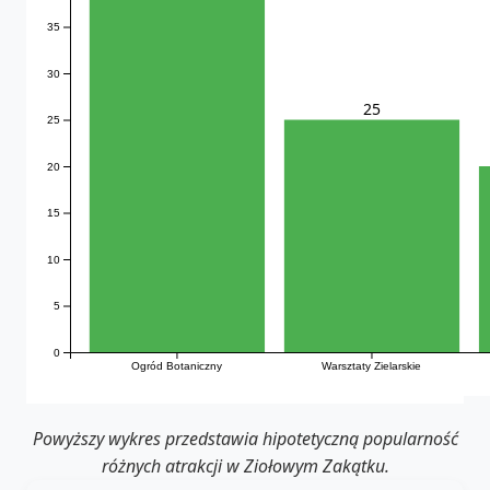
35
30
25
25
20
15
10
5
0
Ogród Botaniczny
Warsztaty Zielarskie
Powyższy wykres przedstawia hipotetyczną popularność
różnych atrakcji w Ziołowym Zakątku.