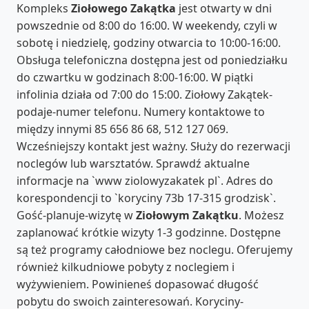
Kompleks
Ziołowego Zakątka
jest otwarty w dni
powszednie od 8:00 do 16:00. W weekendy, czyli w
sobotę i niedzielę, godziny otwarcia to 10:00-16:00.
Obsługa telefoniczna dostępna jest od poniedziałku
do czwartku w godzinach 8:00-16:00. W piątki
infolinia działa od 7:00 do 15:00. Ziołowy Zakątek-
podaje-numer telefonu. Numery kontaktowe to
między innymi 85 656 86 68, 512 127 069.
Wcześniejszy kontakt jest ważny. Służy do rezerwacji
noclegów lub warsztatów. Sprawdź aktualne
informacje na `www ziolowyzakatek pl`. Adres do
korespondencji to `koryciny 73b 17-315 grodzisk`.
Gość-planuje-wizytę w
Ziołowym Zakątku
. Możesz
zaplanować krótkie wizyty 1-3 godzinne. Dostępne
są też programy całodniowe bez noclegu. Oferujemy
również kilkudniowe pobyty z noclegiem i
wyżywieniem. Powinieneś dopasować długość
pobytu do swoich zainteresowań. Koryciny-